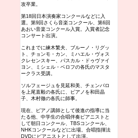
攻卒業。
第18回日本演奏家コンクールなどに入
選。第9回さくら音楽コンクール、第6回
あおい音楽コンクール入賞。入賞者記念
コンサート出演。
これまでに練木繁夫、ブルーノ・リグッ
ト、チョンモ・カン、ミハエル・ヴォス
クレセンスキー、パスカル・ドゥヴァイ
ヨン、ミシェル・ベロフの各氏のマスタ
ークラス受講。
ソルフェージュを見延和美、チェンバロ
を上尾直毅の各氏に、ピアノを和田晶
子、木村徹の各氏に師事。
現在、ピアノ講師として後進の指導に当
たる他、中学生の合唱伴奏ピアニストと
して朝日コンクール、TBSコンクール、
NHKコンクールなどに出場。合唱指揮法
DVDにピアニストとして出演。