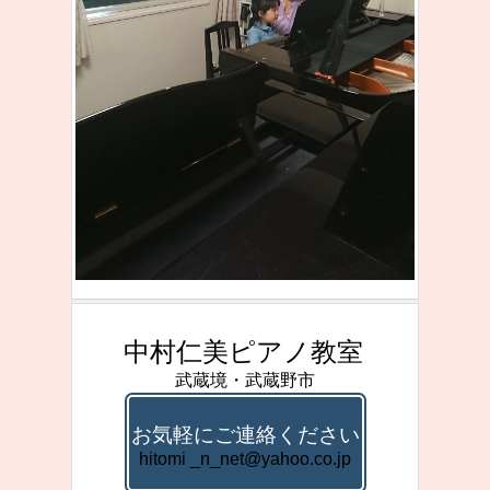
中村仁美ピアノ教室
武蔵境・武蔵野市
お気軽にご連絡ください
hitomi _n_net@yahoo.co.jp